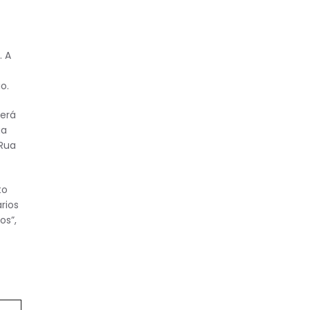
. A
o.
verá
ua
 Rua
to
rios
os”,