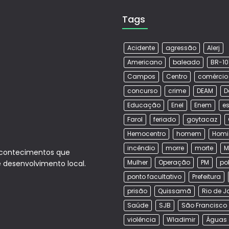
Tags
Acidente
agressão
Alerj
Americano
baleado
BR-10
Campos
Centro
comércio
concurso
crime
DEAM
D
Educação
Enel
Enem
es
Farol
feriado
goytacaz
Hemocentro
homem
Homi
incêndio
morre
morte
M
acontecimentos que
Mulher
Operação
PM
po
e desenvolvimento local.
ponto facultativo
Prefeitura
prisão
Quissamã
Rio de J
Saúde
SJB
São Francisco
violência
Wladimir
Águas 