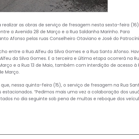
 realizar as obras de serviço de fresagem nesta sexta-feira (16)
entre a Avenida 28 de Março e a Rua Saldanha Marinho. Para
anto Afonso pelas ruas Conselheiro Otaviano e José do Patrocíni
echo entre a Rua Alfeu da Silva Gomes e a Rua Santo Afonso. Ha
Alfeu da Silva Gomes. E a terceira e última etapa ocorrerá na R
 Março e a Rua 13 de Maio, também com interdição de acesso à
de Março.
 que, nessa quinta-feira (15), o serviço de fresagem na Rua San
os estacionados. “Pedimos mais uma vez a colaboração dos usuá
tados no dia seguinte sob pena de multas e reboque dos veícul