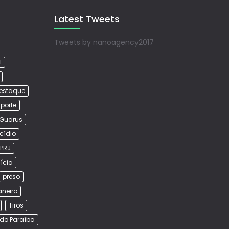
Latest Tweets
Tweets by nanoagency2017
1
estaque
porte
Guarus
cídio
PRJ
lícia
preso
aneiro
Tiros
do Paraíba