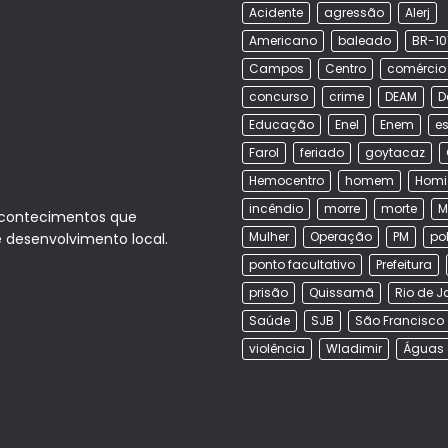
Acidente
agressão
Alerj
Americano
baleado
BR-10
Campos
Centro
comércio
concurso
crime
DEAM
D
Educação
Enel
Enem
es
Farol
feriado
goytacaz
Hemocentro
homem
Homi
incêndio
morre
morte
M
acontecimentos que
Mulher
Operação
PM
po
e desenvolvimento local.
ponto facultativo
Prefeitura
prisão
Quissamã
Rio de J
Saúde
SJB
São Francisco
violência
Wladimir
Águas 