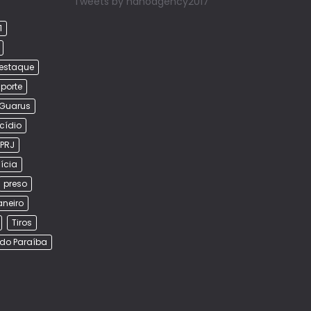
Tweets by nanoagency2017
1
estaque
porte
Guarus
cídio
PRJ
lícia
preso
aneiro
Tiros
do Paraíba