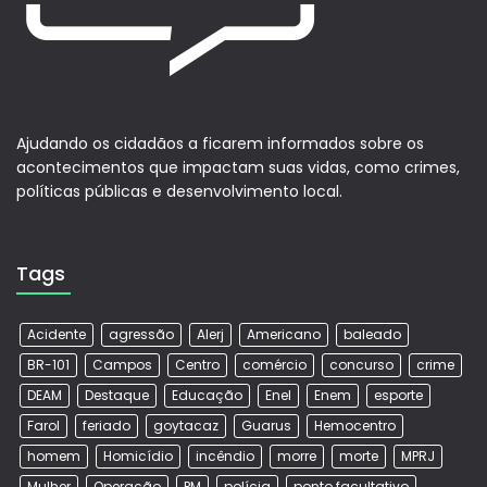
Ajudando os cidadãos a ficarem informados sobre os
acontecimentos que impactam suas vidas, como crimes,
políticas públicas e desenvolvimento local.
Tags
Acidente
agressão
Alerj
Americano
baleado
BR-101
Campos
Centro
comércio
concurso
crime
DEAM
Destaque
Educação
Enel
Enem
esporte
Farol
feriado
goytacaz
Guarus
Hemocentro
homem
Homicídio
incêndio
morre
morte
MPRJ
Mulher
Operação
PM
polícia
ponto facultativo