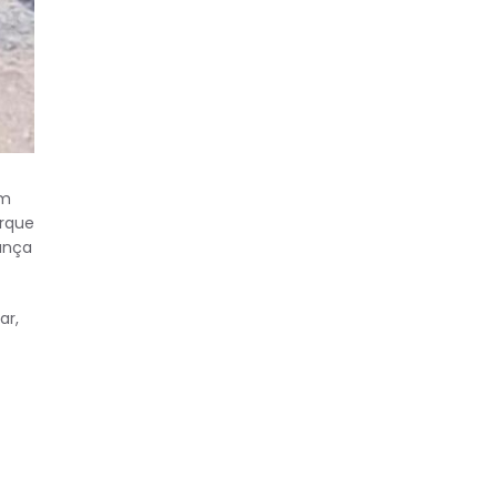
um
arque
ança
ar,