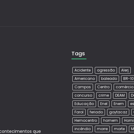
Tags
Acidente
agressão
Alerj
Americano
baleado
BR-10
Campos
Centro
comércio
concurso
crime
DEAM
D
Educação
Enel
Enem
es
Farol
feriado
goytacaz
Hemocentro
homem
Homi
incêndio
morre
morte
M
acontecimentos que