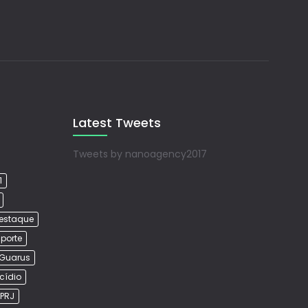
Latest Tweets
Tweets by nanoagency2017
1
estaque
porte
Guarus
cídio
PRJ