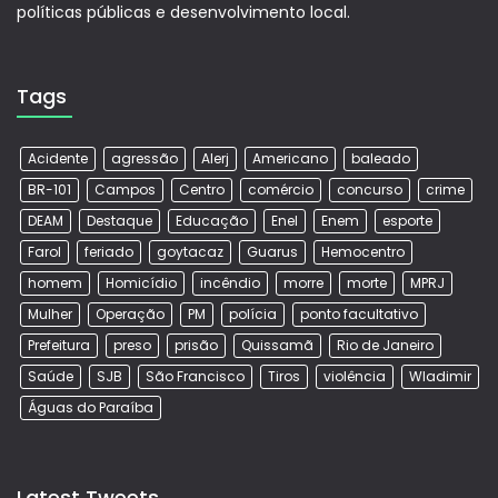
políticas públicas e desenvolvimento local.
Tags
Acidente
agressão
Alerj
Americano
baleado
BR-101
Campos
Centro
comércio
concurso
crime
DEAM
Destaque
Educação
Enel
Enem
esporte
Farol
feriado
goytacaz
Guarus
Hemocentro
homem
Homicídio
incêndio
morre
morte
MPRJ
Mulher
Operação
PM
polícia
ponto facultativo
Prefeitura
preso
prisão
Quissamã
Rio de Janeiro
Saúde
SJB
São Francisco
Tiros
violência
Wladimir
Águas do Paraíba
Latest Tweets