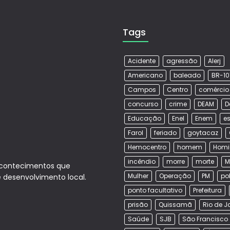
Tags
Acidente
agressão
Alerj
Americano
baleado
BR-10
Campos
Centro
comércio
concurso
crime
DEAM
D
Educação
Enel
Enem
es
Farol
feriado
goytacaz
Hemocentro
homem
Homi
incêndio
morre
morte
M
acontecimentos que
Mulher
Operação
PM
po
e desenvolvimento local.
ponto facultativo
Prefeitura
prisão
Quissamã
Rio de J
Saúde
SJB
São Francisco