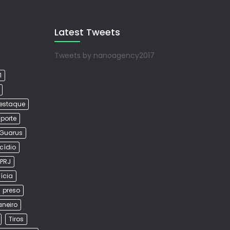
Latest Tweets
Tweets by nanoagency2017
1
estaque
porte
Guarus
cídio
PRJ
lícia
preso
aneiro
Tiros