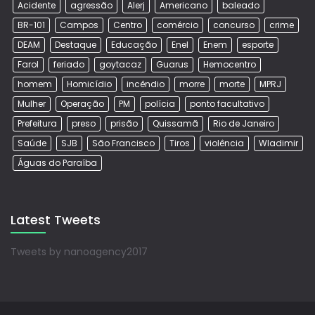
Acidente
agressão
Alerj
Americano
baleado
BR-101
Campos
Centro
comércio
concurso
crime
DEAM
Destaque
Educação
Enel
Enem
esporte
Farol
feriado
goytacaz
Guarus
Hemocentro
homem
Homicídio
incêndio
morre
morte
MPRJ
Mulher
Operação
PM
polícia
ponto facultativo
Prefeitura
preso
prisão
Quissamã
Rio de Janeiro
Saúde
SJB
São Francisco
Tiros
violência
Wladimir
Águas do Paraíba
Latest Tweets
Tweets by nanoagency2017