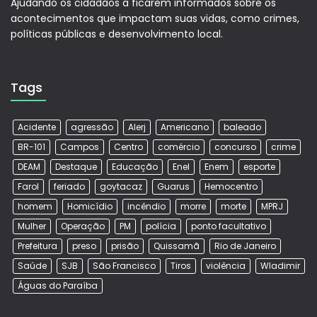
Ajudando os cidadãos a ficarem informados sobre os
acontecimentos que impactam suas vidas, como crimes,
políticas públicas e desenvolvimento local.
Tags
Acidente
agressão
Alerj
Americano
baleado
BR-101
Campos
Centro
comércio
concurso
crime
DEAM
Destaque
Educação
Enel
Enem
esporte
Farol
feriado
goytacaz
Guarus
Hemocentro
homem
Homicídio
incêndio
morre
morte
MPRJ
Mulher
Operação
PM
polícia
ponto facultativo
Prefeitura
preso
prisão
Quissamã
Rio de Janeiro
Saúde
SJB
São Francisco
Tiros
violência
Wladimir
Águas do Paraíba