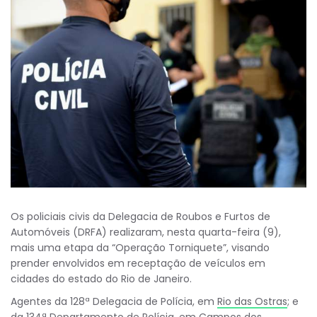
Os policiais civis da Delegacia de Roubos e Furtos de
Automóveis (DRFA) realizaram, nesta quarta-feira (9),
mais uma etapa da “Operação Torniquete”, visando
prender envolvidos em receptação de veículos em
cidades do estado do Rio de Janeiro.
Agentes da 128ª Delegacia de Polícia, em
Rio das Ostras
; e
da 134ª Departamento de Polícia, em
Campos dos