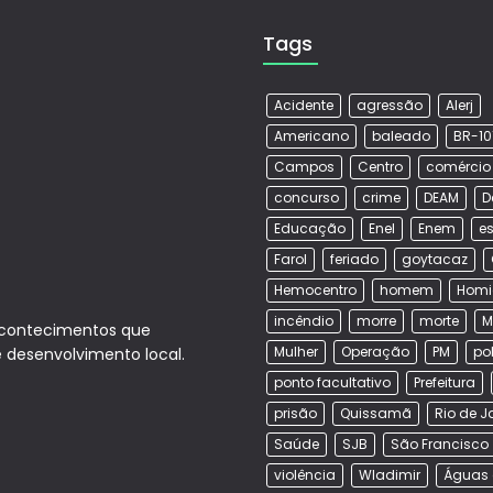
Tags
Acidente
agressão
Alerj
Americano
baleado
BR-10
Campos
Centro
comércio
concurso
crime
DEAM
D
Educação
Enel
Enem
es
Farol
feriado
goytacaz
Hemocentro
homem
Homi
incêndio
morre
morte
M
acontecimentos que
Mulher
Operação
PM
po
e desenvolvimento local.
ponto facultativo
Prefeitura
prisão
Quissamã
Rio de J
Saúde
SJB
São Francisco
violência
Wladimir
Águas 