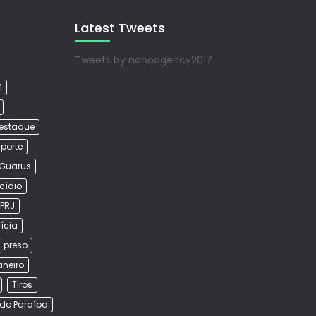
Latest Tweets
Tweets by nanoagency2017
1
estaque
porte
Guarus
cídio
PRJ
lícia
preso
aneiro
Tiros
do Paraíba