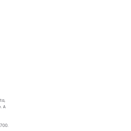
ta,
. A
700.